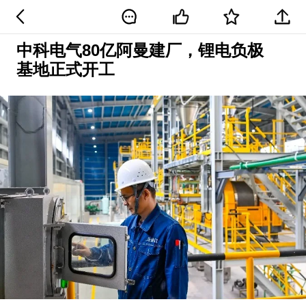
中科电气80亿阿曼建厂，锂电负极
基地正式开工