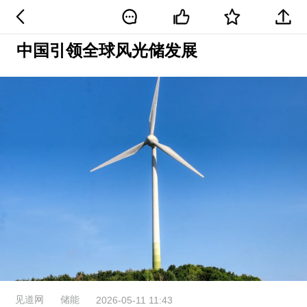
中国引领全球风光储发展
见道网
储能
2026-05-11 11:43