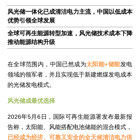
风光储一体化已成清洁电力主流，中国以低成本
优势引领全球发展
全球可再生能源转型加速，风光储技术成本下降
推动能源结构升级
在全球范围内，中国已然成为
太阳能+储能
发电
领域的领军者，并且实现低于新建燃煤发电成本
的光储发电模式。
风光储成最优选择
2026年5月6日，国际可再生能源署发布最新报
告称，太阳能、风能搭配电池储能的混合模式，
已经成为经济、可靠又安全的全天候清洁电力供