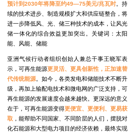
能、风能、储能
亚洲气候行动者组织创始人兼总干事王晓军表
示，可再生能源
更灵活、更具创新性，正加速替
代传统能源
。如今，各类发电和储能技术不断升
级，再加上输配电技术和微电网的广泛支持，可
再生能源的发展速度会越来越快。更深远的意义
在于，可再生能源变得
更便宜、更便利、更易获
取
，能帮助不同国家、不同阶层的人们，摆脱对
化石能源和大型电力项目的经济依赖，最终实现
电力自主和能源普惠。（此文出自见道官网
www.seetao.com未经允许不得转载否则必究，
转载请注明见道网+原文链接）见道网储能栏目
编辑/公紫薇