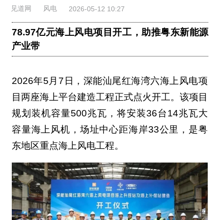
见道网
风电
2026-05-12 10:27
78.97亿元海上风电项目开工，助推粤东新能源
产业带
2026年5月7日，深能汕尾红海湾六海上风电项
目两座海上平台建造工程正式点火开工。该项目
规划装机容量500兆瓦，将安装36台14兆瓦大
容量海上风机，场址中心距海岸33公里，是粤
东地区重点海上风电工程。