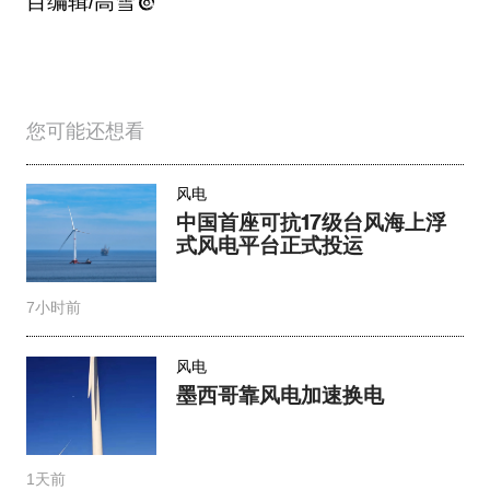
风电
中国首座可抗17级台风海上浮
式风电平台正式投运
7小时前
风电
墨西哥靠风电加速换电
1天前
风电
世界最大海上换流站就位，深
远海风电提速