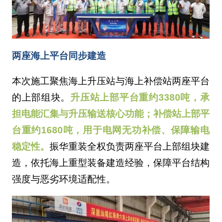
两座海上平台同步建造
本次施工聚焦海上升压站与海上补偿站两座平台
的上部组块。
升压站上部平台重约3380吨，承
担电能汇集与升压输送核心功能；补偿站上部平
台重约1680吨，用于电网无功补偿、保障输电
稳定性。
振华重装全权负责两座平台上部组块建
造，依托海上重型装备建造经验，保障平台结构
强度与恶劣环境适配性。