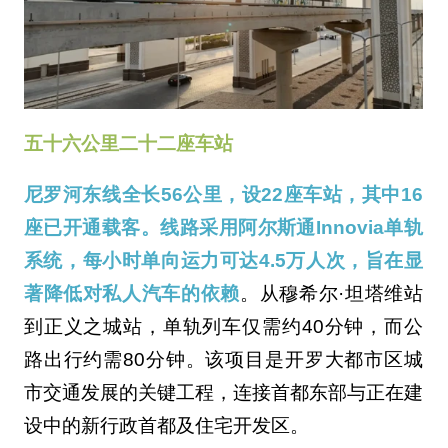
五十六公里二十二座车站
尼罗河东线全长56公里，设22座车站，其中16
座已开通载客。线路采用阿尔斯通Innovia单轨
系统，每小时单向运力可达4.5万人次，旨在显
著降低对私人汽车的依赖
。从穆希尔·坦塔维站
到正义之城站，单轨列车仅需约40分钟，而公
路出行约需80分钟。该项目是开罗大都市区城
市交通发展的关键工程，连接首都东部与正在建
设中的新行政首都及住宅开发区。