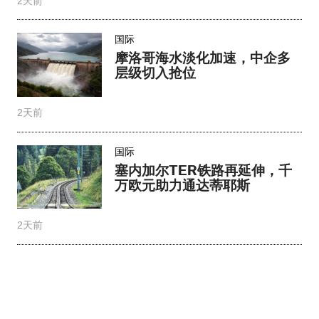
2天前
国际
塞内加尔TER铁路再延伸，千
万欧元助力通达蒂耶斯
2天前