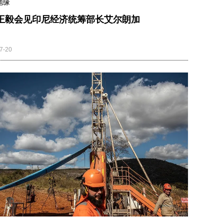
地缘
王毅会见印尼经济统筹部长艾尔朗加
7-20