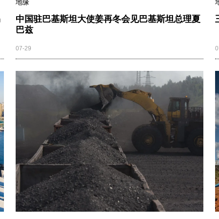
地缘
马
中国驻巴基斯坦大使姜再冬会见巴基斯坦总理夏
巴兹
07-29
0