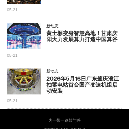
05-21
新动态
黄土塬变身智慧高地！甘肃庆
阳大力发展算力打造中国算谷
05-21
新动态
2026年5月16日广东肇庆浪江
抽蓄电站首台国产变速机组启
动安装
05-21
为一带一路鼓与呼