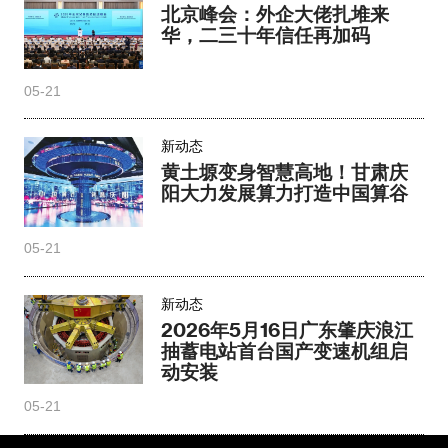
北京峰会：外企大佬扎堆来
华，二三十年信任再加码
05-21
新动态
黄土塬变身智慧高地！甘肃庆
阳大力发展算力打造中国算谷
05-21
新动态
2026年5月16日广东肇庆浪江
抽蓄电站首台国产变速机组启
动安装
05-21