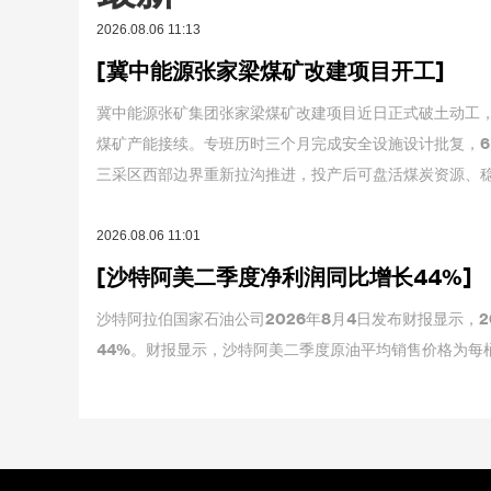
2026.08.06 11:13
[冀中能源张家梁煤矿改建项目开工]
冀中能源张矿集团张家梁煤矿改建项目近日正式破土动工，
煤矿产能接续。专班历时三个月完成安全设施设计批复，6
三采区西部边界重新拉沟推进，投产后可盘活煤炭资源、稳
2026.08.06 11:01
[沙特阿美二季度净利润同比增长44%]
沙特阿拉伯国家石油公司2026年8月4日发布财报显示，2
44%。财报显示，沙特阿美二季度原油平均销售价格为每桶1