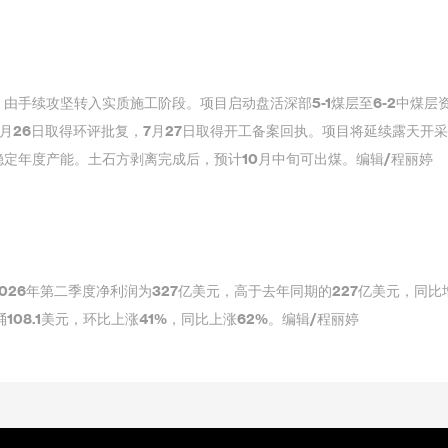
由手续攻坚转入实质施工阶段。项目启动盘活深部5-1煤层至6-2中煤层
月26日取得环评批复，7月27日取得开工备案回执。项目将延续露天开
定年度产能。土石方剥离完成后，预计10月中旬可出煤。编辑/程丽婷
026年第二季度净利润为327亿美元，高于去年同期的227亿美元，同比
08.1美元，环比上涨41%，同比上涨62%。编辑/程丽婷