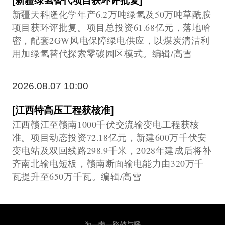
[新疆绿氢替代项目获环评批复]
新疆天科隆化学年产6.2万吨绿氢及50万吨草酰胺
项目获环评批复。项目总投资61.68亿元，落地哈
密，配套2GW风电保障绿电供应，以煤炭清洁利
用加绿氢替代探索零碳园区模式。编辑/高雪
2026.08.07 10:00
[江西特高压工程获核准]
江西赣江至赣南1000千伏交流输变电工程获核
准。项目动态投资72.18亿元，新建600万千伏安
变电站及双回线路298.9千米，2028年建成后将补
齐南北输电短板，赣南断面输电能力由320万千
瓦提升至650万千瓦。编辑/高雪
为一带一路鼓与呼