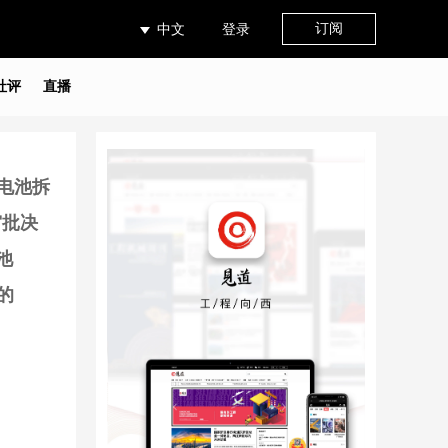
订阅
中文
登录
社评
直播
电池拆
审批决
池
的