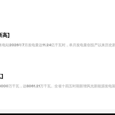
新高]
电站2026年7月发电量达11.24亿千瓦时，单月发电量创投产以来历史
]
000万千瓦，达8061.21万千瓦。全省十四五时期新增风光新能源发电