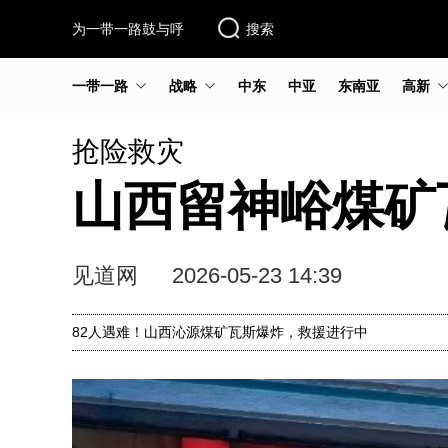
为一带一路鼓与呼
搜索
一带一路
战略
中东
中亚
东南亚
高新
抢险救灾
山西留神峪煤矿
见道网
2026-05-23 14:39
82人遇难！山西沁源煤矿瓦斯爆炸，救援进行中