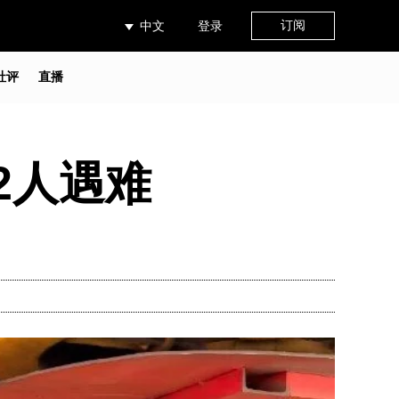
订阅
中文
登录
社评
直播
2人遇难