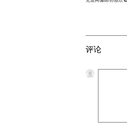
见道网编辑/孙雅欣
评论