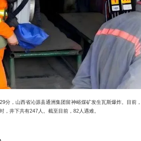
19时29分，山西省沁源县通洲集团留神峪煤矿发生瓦斯爆炸。目
时，井下共有247人。截至目前，82人遇难。