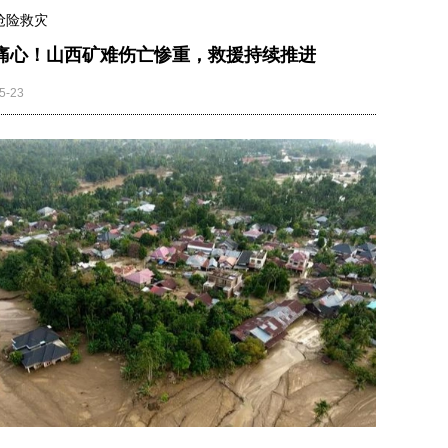
抢险救灾
痛心！山西矿难伤亡惨重，救援持续推进
5-23