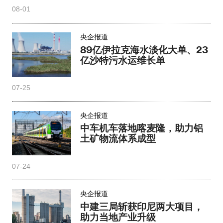
08-01
央企报道
89亿伊拉克海水淡化大单、23
亿沙特污水运维长单
07-25
央企报道
中车机车落地喀麦隆，助力铝
土矿物流体系成型
07-24
央企报道
中建三局斩获印尼两大项目，
助力当地产业升级