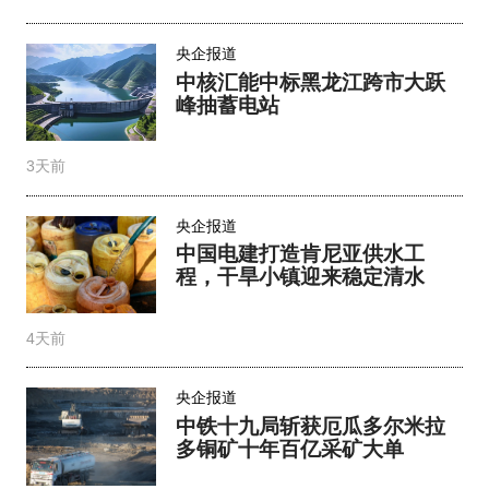
央企报道
中核汇能中标黑龙江跨市大跃
峰抽蓄电站
3天前
央企报道
中国电建打造肯尼亚供水工
程，干旱小镇迎来稳定清水
4天前
央企报道
中铁十九局斩获厄瓜多尔米拉
多铜矿十年百亿采矿大单