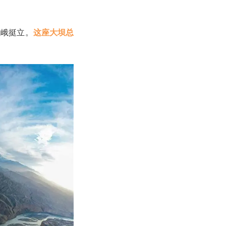
巍峨挺立。
这座大坝总