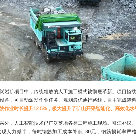
岗岩矿项目中，传统粗放的人工施工模式被彻底革新。项目搭
设备，可自动派发作业任务、规划最优通行路线，自主完成装
效作业时长提升12.5%，极大提升了矿山开采智能化、高效化水
采外，人工智能技术已广泛落地各类工程施工现场。引江补汉
现人力减半，每吨钢筋加工成本降低180元，钢筋损耗率严格控