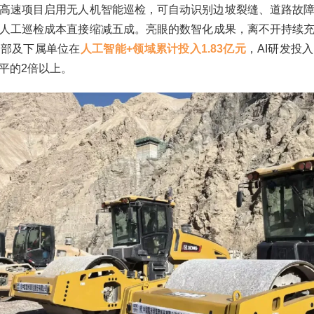
高速项目启用无人机智能巡检，可自动识别边坡裂缝、道路故
人工巡检成本直接缩减五成。
亮眼的数智化成果，离不开持续
总部及下属单位在
人工智能+领域累计投入1.83亿元
，AI研发投
平的2倍以上。