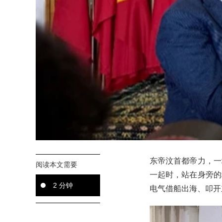
东帝汶首都帝力，一
阅读本文需要
一起时，站在身旁的
2 分钟
电气借船出海、叩开