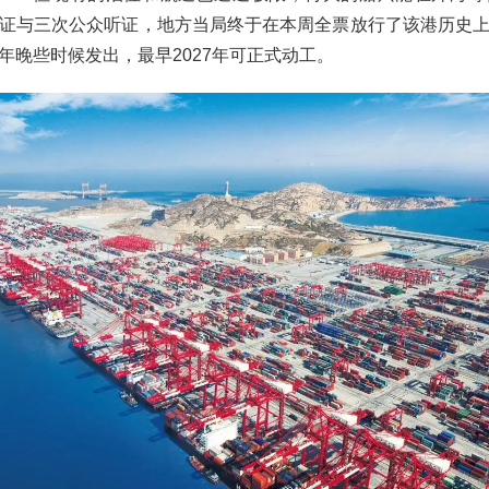
证与三次公众听证，地方当局终于在本周全票放行了该港历史
年晚些时候发出，最早2027年可正式动工。