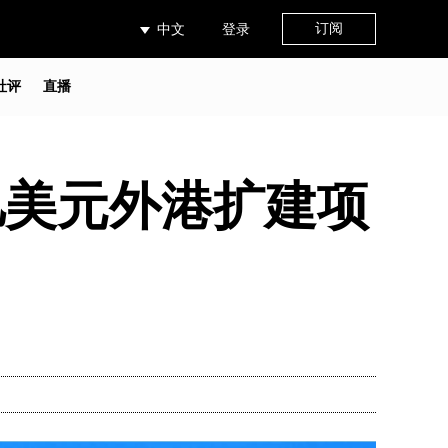
订阅
中文
登录
社评
直播
亿美元外港扩建项