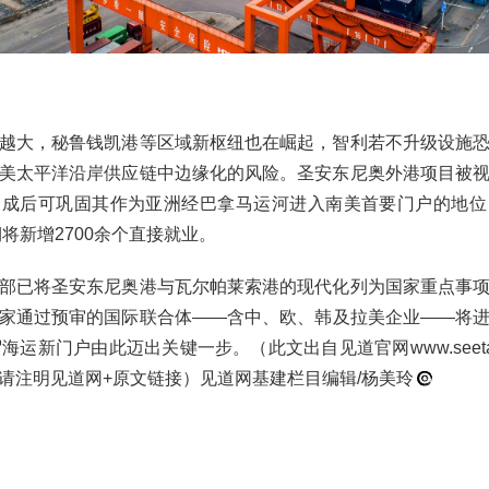
越大，秘鲁钱凯港等区域新枢纽也在崛起，智利若不升级设施
美太平洋沿岸供应链中边缘化的风险。圣安东尼奥外港项目被
建成后可巩固其作为亚洲经巴拿马运河进入南美首要门户的地位
期将新增2700余个直接就业。
部已将圣安东尼奥港与瓦尔帕莱索港的现代化列为国家重点事
家通过预审的国际联合体——含中、欧、韩及拉美企业——将
海运新门户由此迈出关键一步。（此文出自见道官网www.seeta
请注明见道网+原文链接）见道网基建栏目编辑/杨美玲