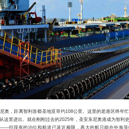
尼奥，距离智利首都圣地亚哥约108公里。这里的老港区终年
箱从这里进出。就在刚刚过去的2025年，圣安东尼奥港成为智利
口——但现有的泊位和航道已逼近极限，再大的船只能在外海