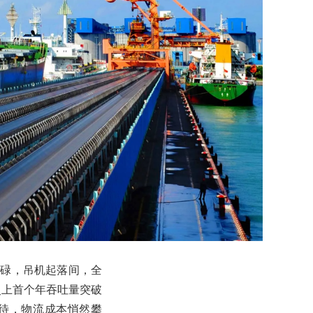
忙碌，吊机起落间，全
史上首个年吞吐量突破
等待，物流成本悄然攀