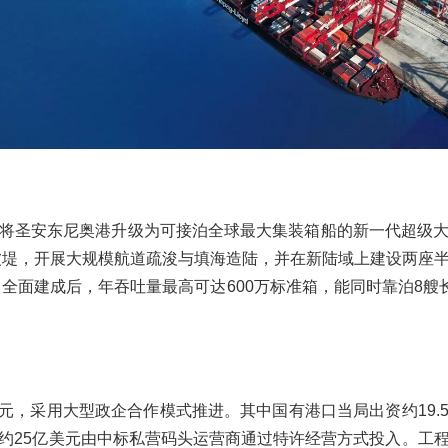
将圣安东尼奥港升级为可接泊全球最大集装箱船的新一代超级
防波堤，开展大规模航道疏浚与填海造陆，并在新陆域上建设两座
。全面建成后，年吞吐量最高可达600万标准箱，能同时靠泊8艘
亿美元，采用大型政企合作模式推进。其中国有港口当局出资约19.
约25亿美元由中标私营码头运营商通过特许经营方式投入。工