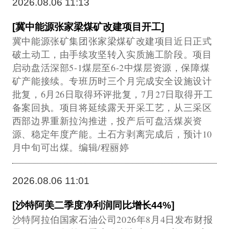
2026.08.06 11:13
[冀中能源张家梁煤矿改建项目开工]
冀中能源张矿集团张家梁煤矿改建项目近日正式
破土动工，由手续攻坚转入实质施工阶段。项目
启动盘活深部5-1煤层至6-2中煤层资源，保障煤
矿产能接续。专班历时三个月完成安全设施设计
批复，6月26日取得环评批复，7月27日取得开工
备案回执。项目将延续露天开采工艺，从三采区
西部边界重新拉沟推进，投产后可盘活煤炭资
源、稳定年度产能。土石方剥离完成后，预计10
月中旬可出煤。编辑/程丽婷
2026.08.06 11:01
[沙特阿美二季度净利润同比增长44%]
沙特阿拉伯国家石油公司2026年8月4日发布财报