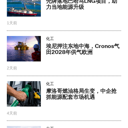
壳牌落地巴哈马LNG项目，助
力当地能源升级​
1天前
化工
埃尼押注东地中海，Cronos气
田2028年供气欧洲
2天前
化工
摩洛哥燃油格局生变，中企抢
抓能源配套市场机遇
4天前