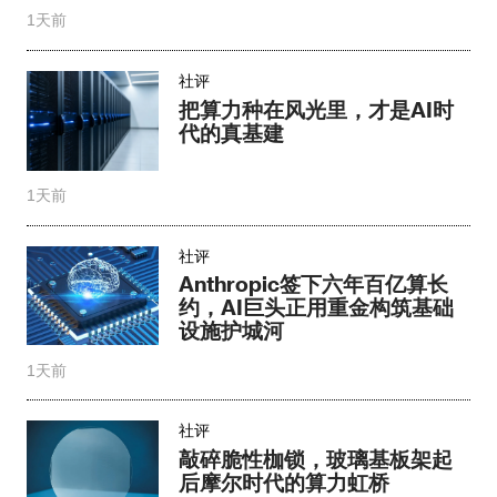
1天前
社评
Anthropic签下六年百亿算长
约，AI巨头正用重金构筑基础
设施护城河
1天前
社评
敲碎脆性枷锁，玻璃基板架起
后摩尔时代的算力虹桥
2天前
社评
巨轮驶入深水区，亚非航运如