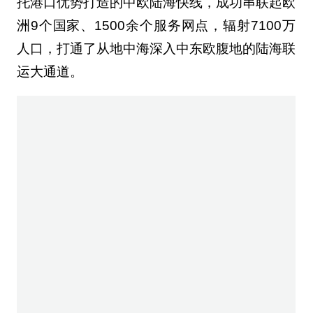
比雷埃夫斯市市长扬尼斯·莫拉利斯表示，希中