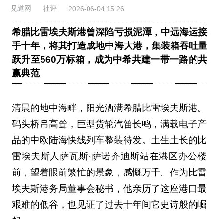
见道网
社评
2026-06-04 15:26
希腊比雷埃夫斯港曾深陷亏损泥潭，中远海运接
手十年，将其打造成地中海大港，集装箱吞吐量
跃升至560万标箱，成为中希共建一带一路的共
赢典范
清晨的地中海畔，阳光洒满希腊比雷埃夫斯港。
码头桥吊高耸，巨型货轮汽笛长鸣，满载电子产
品的中欧陆海快线列车整装待发。土生土长的比
雷埃夫斯人萨瓦斯·萨诺齐迪斯站在港区办公楼
前，望着眼前繁忙的景象，感慨万千。作为比雷
埃夫斯港务局董事会秘书，他亲历了这座港口最
艰难的低谷，也见证了过去十年间它史诗般的崛