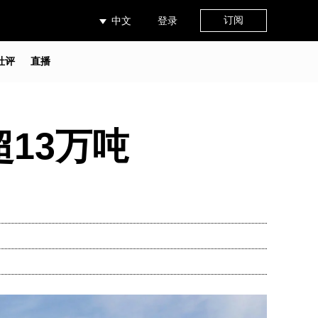
订阅
中文
登录
社评
直播
13万吨