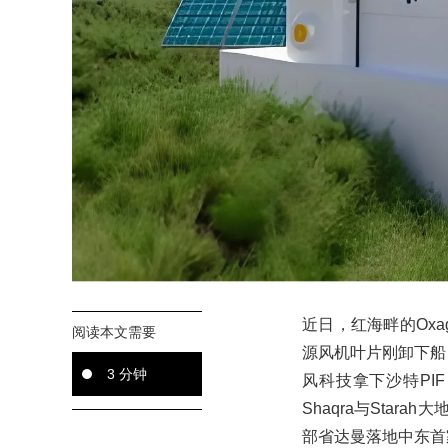
近日，红海畔的Ox
阅读本文需要
源风机叶片刚卸下船，沿
3 分钟
风科技拿下沙特PIF
Shaqra与Stara
部省达曼落地中东首