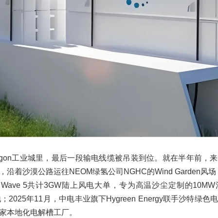
agon工业城里，最后一段输电线缆被吊装到位。就在半年前，
着沙漠公路运往NEOM绿氢公司NGHC的Wind Garden风场
 Wave 5共计3GW陆上风电大单，专为高温沙尘定制的10
h大地；2025年11月，中电丰业旗下Hygreen Energy联手沙
家本地化电解槽工厂。