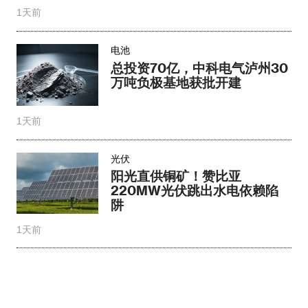
1天前
电池
总投资70亿，中科电气泸州30
万吨负极基地获批开建
1天前
光伏
阳光直供铜矿！赞比亚
220MW光伏跳出水电依赖陷
阱
1天前