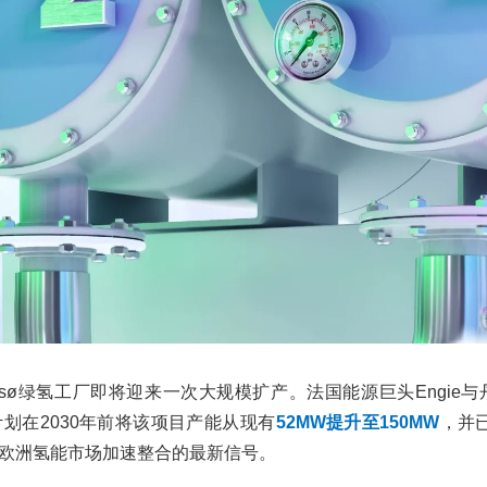
sø绿氢工厂即将迎来一次大规模扩产。法国能源巨头Engie与丹麦
，计划在2030年前将该项目产能从现有
52MW提升至150MW
，并
欧洲氢能市场加速整合的最新信号。