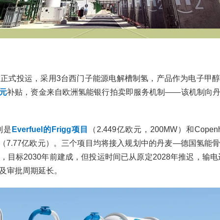
25年已正式投运，采用3台西门子能源电解槽制氢，产品作为电子甲
欧元
补贴，资金来自欧洲氢能银行拍卖即服务机制——该机制向
别是
Everfuel的Frigg项目
（2.449亿欧元，200MW）和Copenhagen
øst项目（7.77亿欧元）。三个项目均将接入规划中的丹麦—德国氢
目标2030年前建成，但投运时间已从原定2028年推迟，输电运营商
及审批周期延长。