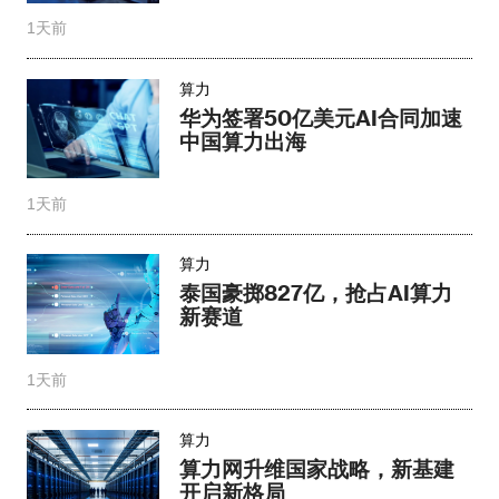
1天前
算力
华为签署50亿美元AI合同加速
中国算力出海
1天前
算力
泰国豪掷827亿，抢占AI算力
新赛道
1天前
算力
算力网升维国家战略，新基建
开启新格局