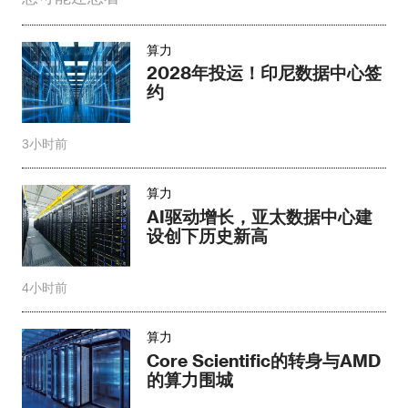
算力
2028年投运！印尼数据中心签
约
3小时前
算力
AI驱动增长，亚太数据中心建
设创下历史新高
4小时前
算力
Core Scientific的转身与AMD
的算力围城