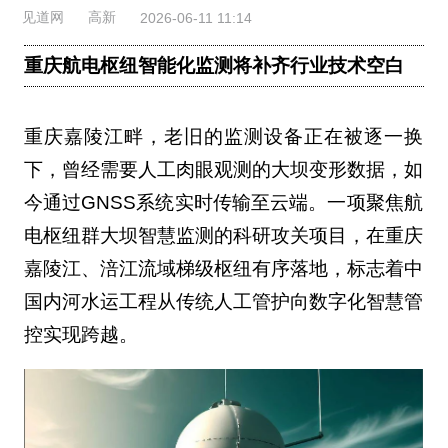
见道网
高新
2026-06-11 11:14
重庆航电枢纽智能化监测将补齐行业技术空白
重庆嘉陵江畔，老旧的监测设备正在被逐一换
下，曾经需要人工肉眼观测的大坝变形数据，如
今通过GNSS系统实时传输至云端。一项聚焦航
电枢纽群大坝智慧监测的科研攻关项目，在重庆
嘉陵江、涪江流域梯级枢纽有序落地，标志着中
国内河水运工程从传统人工管护向数字化智慧管
控实现跨越。