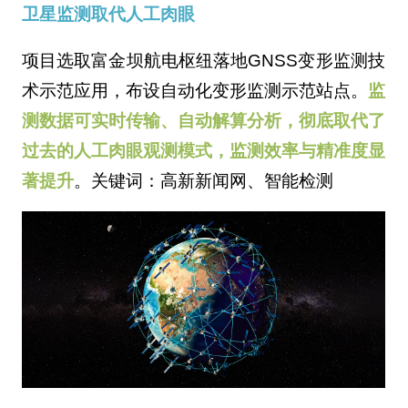
卫星监测取代人工肉眼
项目选取富金坝航电枢纽落地GNSS变形监测技
术示范应用，布设自动化变形监测示范站点。
监
测数据可实时传输、自动解算分析，彻底取代了
过去的人工肉眼观测模式，监测效率与精准度显
著提升
。关键词：高新新闻网、智能检测