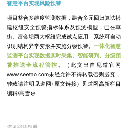
智慧平台实现风险预警
项目整合多维度监测数据，融合多元回归算法搭
建枢纽安全预警指标体系及预测模型，已在草
街、富金坝两大枢纽完成试点应用。系统可自动
识别结构异常变形并实施分级预警。
一体化智慧
监测平台实现数据实时采集、智能研判、分级预
警推送全流程管控
。（此文出自见道官网
www.seetao.com未经允许不得转载否则必究，
转载请注明见道网+原文链接）见道网高新栏目
编辑/高雪
您可能还想看