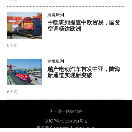
跨境班列
中欧班列提速中欧贸易，国货
空调畅达欧洲​
5天前
跨境班列
越产电动汽车首发中亚，陆海
新通道实现新突破
6天前
为一带一路鼓与呼
京ICP备19034951号-2
见道网 Copyright © 2019-2026