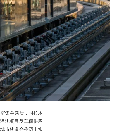
层密集会谈后，阿拉木
方签署轻轨项目及车辆供应
哈城市轨道合作迈出实