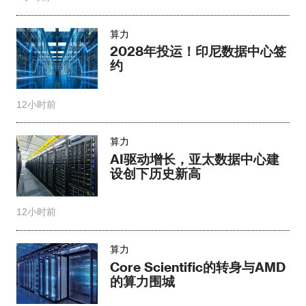
算力
2028年投运！印尼数据中心签
约
12小时前
算力
AI驱动增长，亚太数据中心建
设创下历史新高
12小时前
算力
Core Scientific的转身与AMD
的算力围城