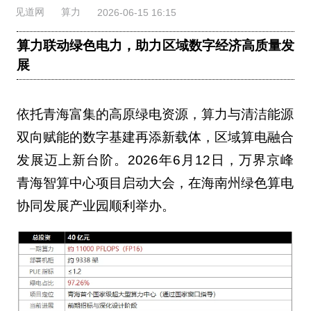
见道网
算力
2026-06-15 16:15
算力联动绿色电力，助力区域数字经济高质量发
展
依托青海富集的高原绿电资源，算力与清洁能源
双向赋能的数字基建再添新载体，区域算电融合
发展迈上新台阶。2026年6月12日，万界京峰
青海智算中心项目启动大会，在海南州绿色算电
协同发展产业园顺利举办。