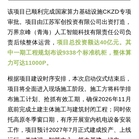
该项目已顺利完成国家算力基础设施CKZD专项
审批。项目由江苏军创投资有限公司出资打造，
万界京峰（青海）人工智能科技有限责任公司负
责后续整体运营，
项目总投资额达40亿元。其
中一期工程规划布设9338个标准机柜，整体算
力可达11000P。
根据项目建设时序安排，本次启动仪式结束后，
项目将全面进入现场施工阶段。施工方将科学排
布施工计划、抢抓有效工期，确保2026年11月
底前完成土建主体施工与建筑封闭工程；同时依
托高原冬季窗口期，有序开展室内机电设备安装
工作，项目预计2027年7月正式建成投产、上线