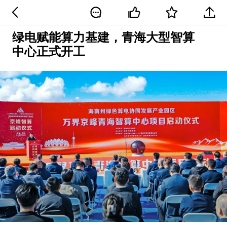
绿电赋能算力基建，青海大型智算
中心正式开工