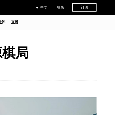
订阅
中文
登录
社评
直播
源棋局