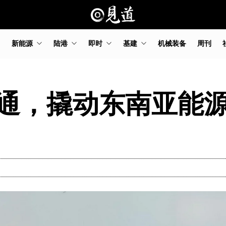
新能源
陆港
即时
基建
机械装备
周刊
通，撬动东南亚能