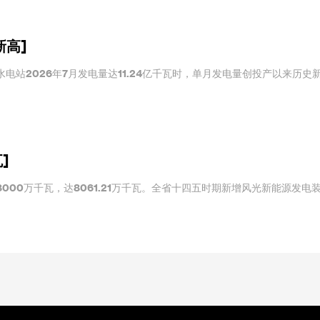
新高]
电站2026年7月发电量达11.24亿千瓦时，单月发电量创投产以来历史
]
000万千瓦，达8061.21万千瓦。全省十四五时期新增风光新能源发电