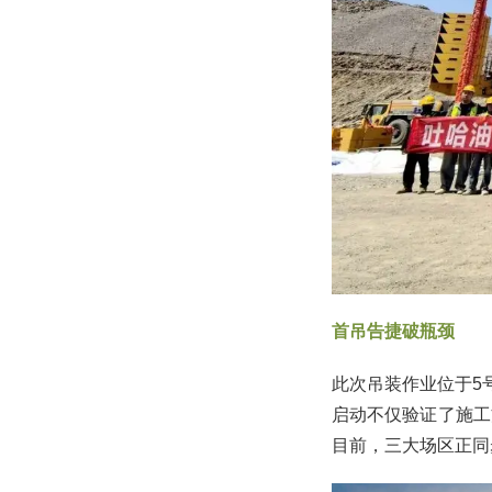
首吊告捷破瓶颈
此次吊装作业位于5
启动不仅验证了施工
目前，三大场区正同