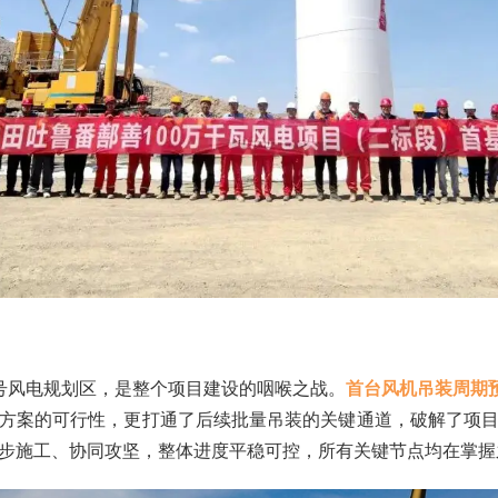
号风电规划区，是整个项目建设的咽喉之战。
首台风机吊装周期预
方案的可行性，更打通了后续批量吊装的关键通道，破解了项
步施工、协同攻坚，整体进度平稳可控，所有关键节点均在掌握