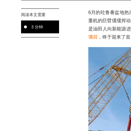
6月的吐鲁番盆地热
阅读本文需要
重机的巨臂缓缓挥动
3 分钟
是油田人向新能源进
项目
，终于迎来了首