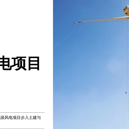
电项目
瓦级风电项目步入土建与