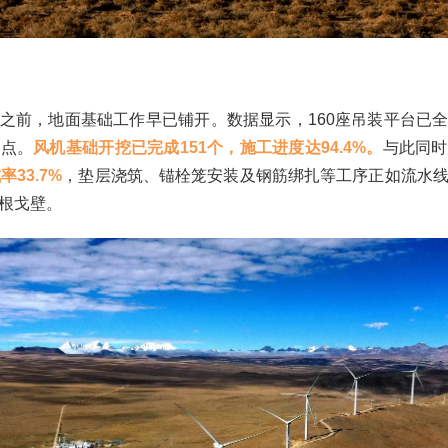
之前，地面基础工作早已铺开。数据显示，160座吊装平台已
脚点。
风机基础开挖已完成151个，施工进度达94.4%。
与此同时
33.7%
，垫层浇筑、锚栓笼安装及钢筋绑扎等工序正如流水
根戈壁。