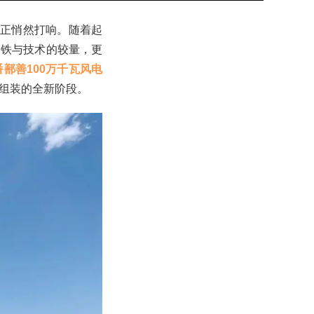
役正悄然打响。随着起
钢铁与技术的较量，更
番鄯善100万千瓦风电
组装的全新阶段。