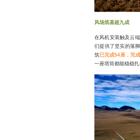
风场筑基超九成
在风机安装触及云端
们提供了坚实的落
筑
已完成54座，完成率
一座塔筒都能稳稳扎