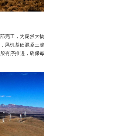
全部完工，为庞然大物
，风机基础混凝土浇
线般有序推进，确保每