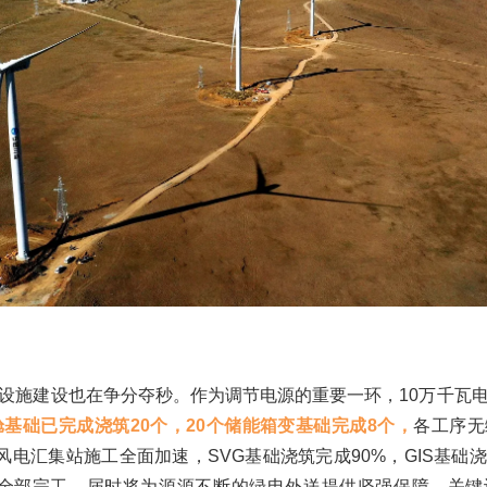
设施建设也在争分夺秒。作为调节电源的重要一环，10万千瓦
舱基础已完成浇筑20个，20个储能箱变基础完成8个，
各工序无
风电汇集站施工全面加速，SVG基础浇筑完成90%，GIS基础
底全部完工，届时将为源源不断的绿电外送提供坚强保障。关键