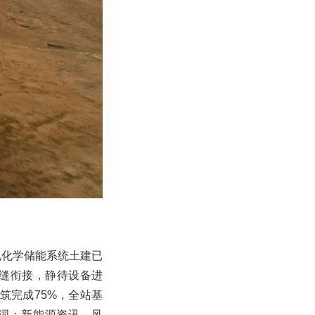
电化学储能系统土建已
缝衔接，静待设备进
浇筑完成75%，全站基
词：新能源资讯、风