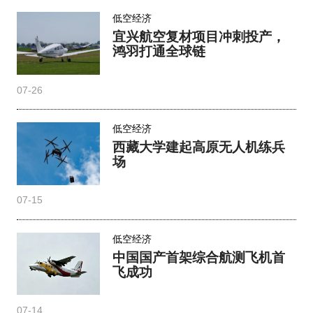
低空经济
宜兴航空复材项目冲刺投产，
鸿羽打通全球链
07-26
低空经济
西藏大学建起高原无人机练兵
场
07-15
低空经济
中国国产首架综合航测飞机首
飞成功
07-14