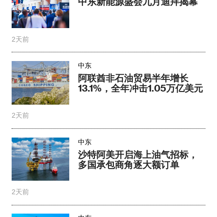
中东新能源盛会九月迪拜揭幕
2天前
中东
阿联酋非石油贸易半年增长
13.1%，全年冲击1.05万亿美元
2天前
中东
沙特阿美开启海上油气招标，
多国承包商角逐大额订单
2天前