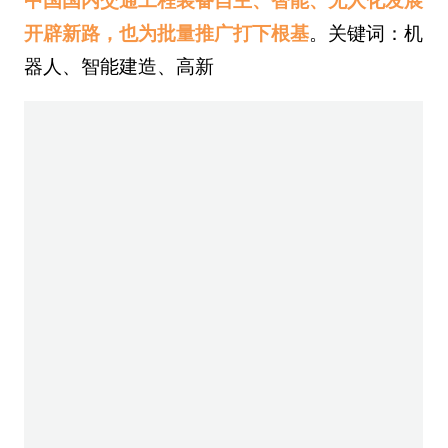
目前该机器人已在16米级厦金号完成整机调
试，所有运行参数均达标。
厦金号计划6月底启
动左线隧道掘进作业，智能换刀机器人将全程护
航隧道安全快速施工
。厦门发布全国首台国产化
重载盾构换刀机器人，即将助力厦金隧道无人化
安全掘进。（此文出自见道官网