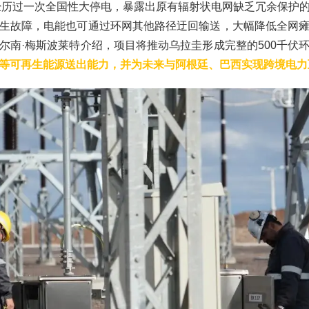
年经历过一次全国性大停电，暴露出原有辐射状电网缺乏冗余保护
生故障，电能也可通过环网其他路径迂回输送，大幅降低全网
尔南·梅斯波莱特介绍，项目将推动乌拉圭形成完整的500千伏
等可再生能源送出能力，并为未来与阿根廷、巴西实现跨境电力