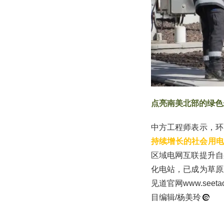
点亮南美北部的绿色
中方工程师表示，环
持续增长的社会用
区域电网互联提升自
化电站，已成为草原
见道官网www.se
目编辑/杨美玲