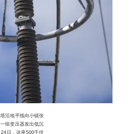
电塔沿地平线向小镇张
第一组变压器发出低沉
4日，这座500千伏