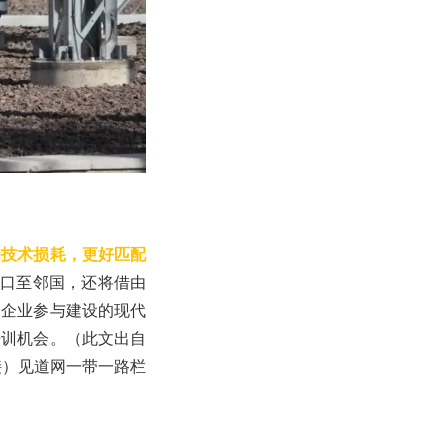
的技术损耗，更好匹配
出口至邻国，还将借由
国企业参与建设的现代
培训机会。（此文出自
链接）见道网一带一路栏