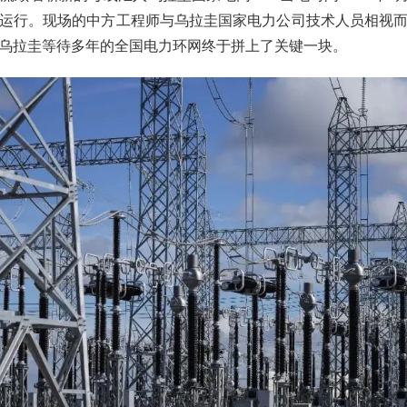
运行。现场的中方工程师与乌拉圭国家电力公司技术人员相视
乌拉圭等待多年的全国电力环网终于拼上了关键一块。