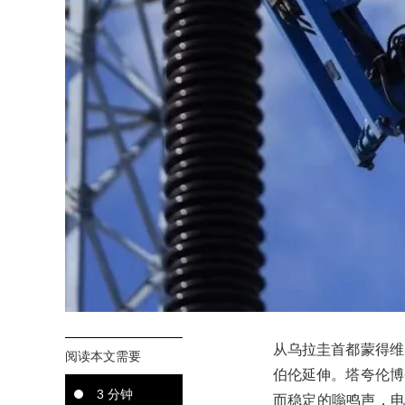
从乌拉圭首都蒙得维
阅读本文需要
伯伦延伸。塔夸伦博
3 分钟
而稳定的嗡鸣声，电