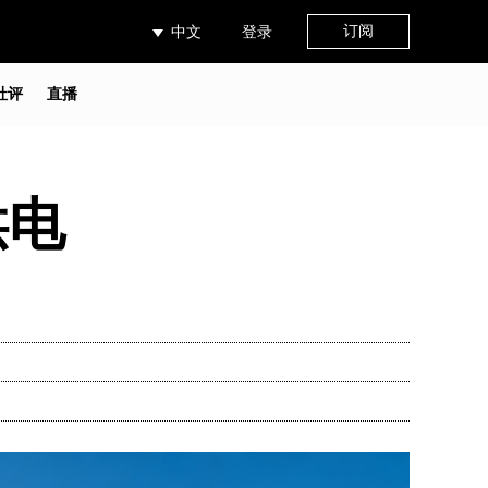
订阅
中文
登录
社评
直播
供电