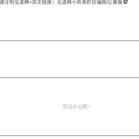
请注明见道网+原文链接）见道网小而美栏目编辑/公紫薇
写点什么吧~