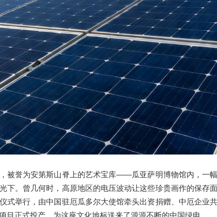
，被誉为安第斯山脊上的艺术宝库——瓜亚萨明博物馆内，一
光下。曾几何时，高原地区的电压波动让这些珍贵画作的保存
仪式举行，由中国驻厄瓜多尔大使馆牵头出资捐赠、中厄企业
项目正式投产，为这座文化地标送来了源源不断的中国绿电。