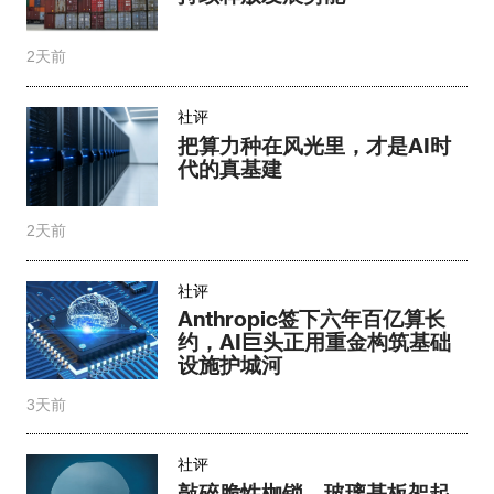
2天前
社评
把算力种在风光里，才是AI时
代的真基建
2天前
社评
Anthropic签下六年百亿算长
约，AI巨头正用重金构筑基础
设施护城河
3天前
社评
敲碎脆性枷锁，玻璃基板架起