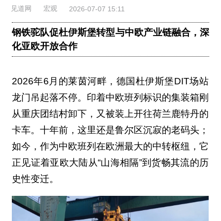
见道网
宏观
2026-07-07 15:11
钢铁驼队促杜伊斯堡转型与中欧产业链融合，深
化亚欧开放合作
2026年6月的莱茵河畔，德国杜伊斯堡DIT场站
龙门吊起落不停。印着中欧班列标识的集装箱刚
从重庆团结村卸下，又被装上开往荷兰鹿特丹的
卡车。十年前，这里还是鲁尔区沉寂的老码头；
如今，作为中欧班列在欧洲最大的中转枢纽，它
正见证着亚欧大陆从“山海相隔”到货畅其流的历
史性变迁。