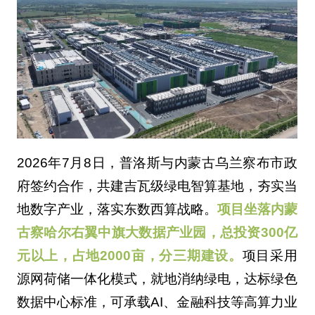
2026年7月8日，普洛斯与内蒙古乌兰察布市政
府签约合作，共建吉瓦级绿电智算基地，夯实当
地数字产业，落实东数西算战略。
项目坐落内蒙
古察哈尔右翼中旗大数据产业园，总投资300亿
元以上，占地2000亩，分三期建设。
项目采用
源网荷储一体化模式，就地消纳绿电，达标绿色
数据中心标准，可承载AI、金融科技等高算力业