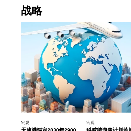
战略
宏观
宏观
天津港锚定2030年2900
科威特游隼计划落