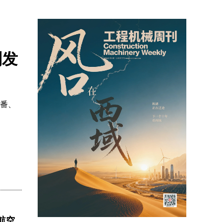
列发
翻番、
航空