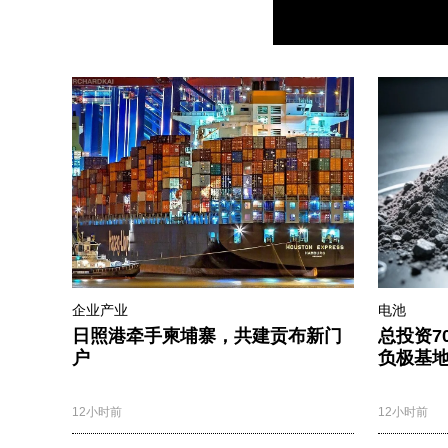
企业产业
电池
日照港牵手柬埔寨，共建贡布新门
总投资7
户
负极基
12小时前
12小时前