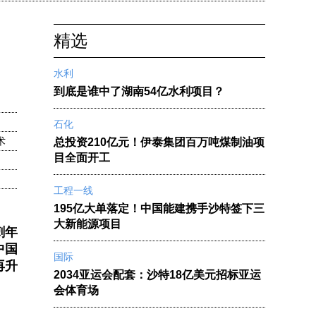
精选
水利
到底是谁中了湖南54亿水利项目？
石化
术
总投资210亿元！伊泰集团百万吨煤制油项
目全面开工
工程一线
195亿大单落定！中国能建携手沙特签下三
大新能源项目
冲刺年
中国
国际
再升
2034亚运会配套：沙特18亿美元招标亚运
会体育场