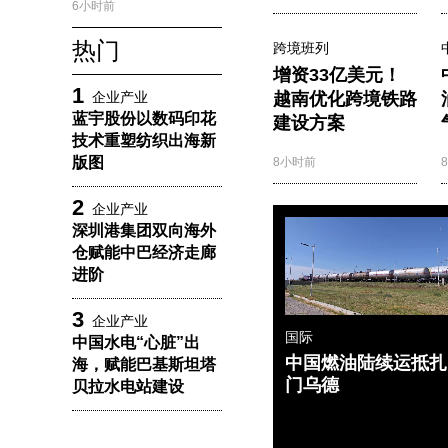
6小时前
热门
跨境班列
增资33亿美元！
1
企业产业
越南优化跨境铁路
蓝宇股份以数码印花
建设方案
技术重塑纺织出海新
版图
8小时前
2
企业产业
深圳港集团双向海外
仓赋能中巴经济走廊
进阶
3
企业产业
国际
中国水电“心脏”出
中国燃油陆续运抵扎
海，赋能巴基斯坦塔
门乌德
贝拉水电站建设