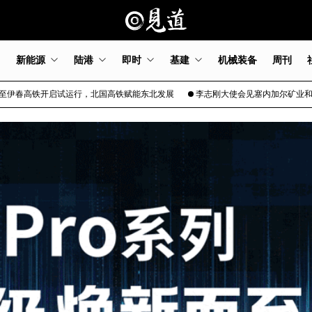
新能源
陆港
即时
基建
机械装备
周刊
行，北国高铁赋能东北发展
李志刚大使会见塞内加尔矿业和地质部长塞克