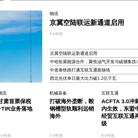
物流
京冀空陆联运新通道启用
5小时前
京冀空陆联运新通道启用
中哈拓展能源合作，聚焦油气开发与碳捕集技
中老泰铁路打通互联互通新脉络
西北光伏单日最大出力破1.2亿千瓦
物流
机械装备
互联互通
甘肃首票保税
打破海外垄断，鞍
ACFTA 3.0
+TIR业务落地
钢槽型轨顺利远销
内生效，东盟
海外
经贸互联互通
级
7小时前
7小时前
8小时前