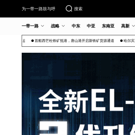
为一带一路鼓与呼
搜索
一带一路
战略
中东
中亚
东南亚
高新
首船西芒杜铁矿抵港，唐山港开启新铁矿货源通道​
哈尔滨至伊春高铁开启试运