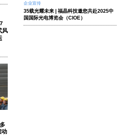
企业宣传
35载光耀未来 | 福晶科技邀您共赴2025中
国国际光电博览会（CIOE）
7
式风
运
尔多
启动