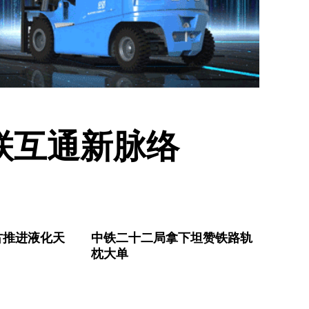
联互通新脉络
古推进液化天
中铁二十二局拿下坦赞铁路轨
枕大单