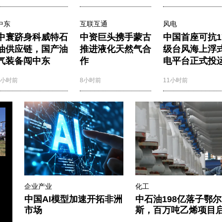
中东
互联互通
风电
中寰跻身科威特石
中资巨头携手蒙古
中国首座可抗1
油供应链，国产油
推进液化天然气合
级台风海上浮
气装备闯中东
作
电平台正式投
8小时前
8小时前
11小时前
企业产业
化工
中国AI模型加速开拓非洲
中石油198亿落子鄂
市场
斯，百万吨乙烯项目