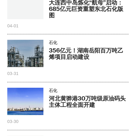
大连西中岛炼化“航母”启动：
685亿元巨资重塑东北石化版
图
04-01
石化
356亿元！湖南岳阳百万吨乙
烯项目启动建设
03-31
石化
河北黄骅港30万吨级原油码头
主体工程全面开建
03-30