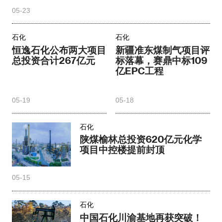
05-23
石化
石化
恒逸石化公布两大项目
新疆准东煤制气项目评
总投资合计267亿元
标落幕，赛鼎中标109
亿EPC工程
05-19
05-18
石化
陕煤榆林总投资620亿元化学
项目中控楼提前封顶
05-15
石化
中国石化川渝基地再获突破！