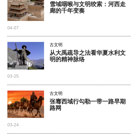
雪域咽喉与文明绞索：河西走
廊的千年变奏
04-07
古文明
从大禹疏导之法看华夏水利文
明的精神脉络
03-25
古文明
张骞西域行勾勒一带一路早期
路网
03-24