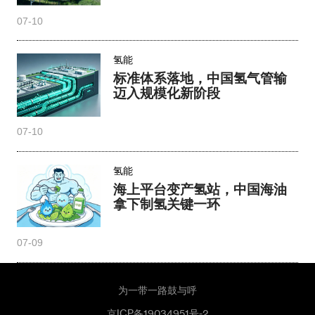
07-10
氢能
标准体系落地，中国氢气管输
迈入规模化新阶段
07-10
氢能
海上平台变产氢站，中国海油
拿下制氢关键一环
07-09
为一带一路鼓与呼
京ICP备19034951号-2