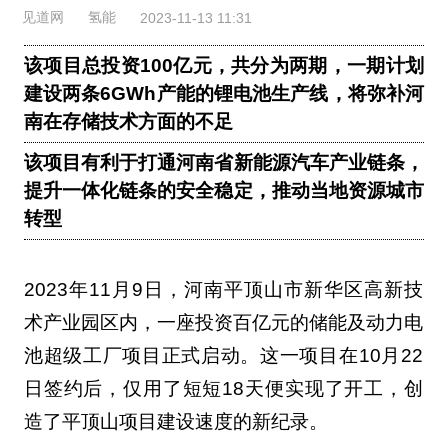
见道网
氢能
2023-11-13 11:31
该项目总投资100亿元，共分为两期，一期计划
建设两条6GWh产能的锂电池生产线，将弥补河
南在存储技术方面的不足
该项目有利于打通河南省新能源汽车产业链条，
提升一体化链条的安全稳定，推动当地资源城市
转型
2023年11月9日，河南平顶山市新华区高新技
术产业园区内，一座投资百亿元的储能及动力电
池超级工厂项目正式启动。这一项目在10月22
日签约后，仅用了短短18天便实现了开工，创
造了平顶山项目建设速度的新纪录。