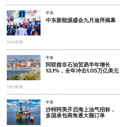
中东
中东新能源盛会九月迪拜揭幕
14小时前
中东
阿联酋非石油贸易半年增长
13.1%，全年冲击1.05万亿美元
19小时前
中东
沙特阿美开启海上油气招标，
多国承包商角逐大额订单