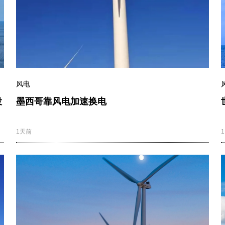
风电
投
墨西哥靠风电加速换电
1天前