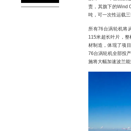
责，其旗下的Wind
吨，可一次性运载三
所有76台涡轮机将从
115米超长叶片，
材制造，体现了项目
76台涡轮机全部投
施将大幅加速波兰能