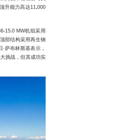
升能力高达11,000
15.0 MW机组采用
筒顶部结构采用再生钢
日·萨布林斯基表示，
巨大挑战，但其成功实