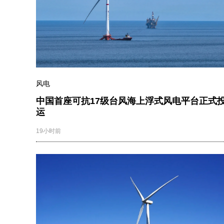
风电
中国首座可抗17级台风海上浮式风电平台正式
运
19小时前