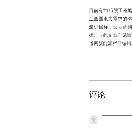
目前有约15艘工程
兰全国电力需求的3
装机目标，波罗的
撑。（此文出自见道官
道网新能源栏目编辑
评论