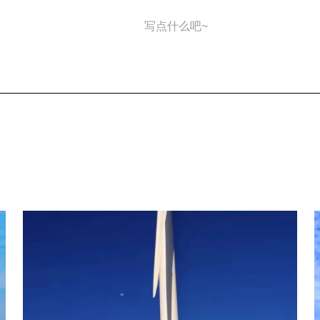
写点什么吧~