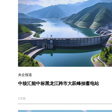
央企报道
中核汇能中标黑龙江跨市大跃峰抽蓄电站
1天前