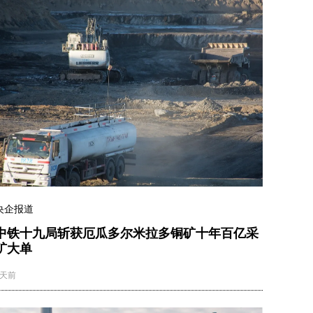
央企报道
中铁十九局斩获厄瓜多尔米拉多铜矿十年百亿采
矿大单
5天前