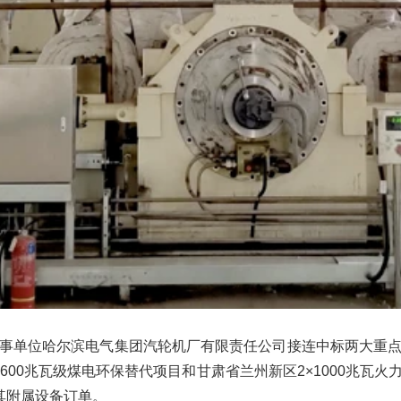
事单位哈尔滨电气集团汽轮机厂有限责任公司接连中标两大重
600兆瓦级煤电环保替代项目和甘肃省兰州新区2×1000兆瓦
其附属设备订单。