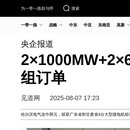
为一带一路鼓与呼
搜索
一带一路
战略
中东
中亚
东南亚
高新
央企报道
2×1000MW+
组订单
见道网
2025-08-07 17:23
哈尔滨电气连中两元，斩获广东省和甘肃省4台大型煤电机组