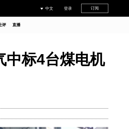
订阅
中文
登录
社评
直播
电气中标4台煤电机