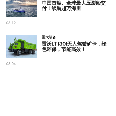
中国首艘、全球最大压裂船交
付！续航超万海里
03-12
重大装备
雷沃LT130i无人驾驶矿卡，绿
色环保，节能高效！
03-04