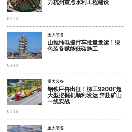
力杭州重点水利工程建设
03-23
重大装备
山推纯电搅拌车批量发运！绿
色装备赋能低碳施工
03-18
重大装备
钢铁巨兽出征！柳工9200F超
大型挖掘机顺利发运 奔赴矿山
一线实战
03-16
重大装备