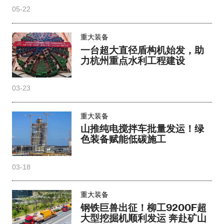
05-22
重大装备
一台超大直径盾构机始发，助
力杭州重点水利工程建设
03-23
重大装备
山推纯电搅拌车批量发运！绿
色装备赋能低碳施工
03-18
重大装备
钢铁巨兽出征！柳工9200F超
大型挖掘机顺利发运 奔赴矿山