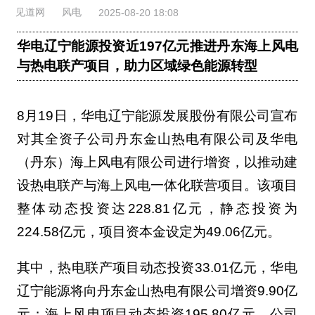
见道网
风电
2025-08-20 18:08
华电辽宁能源投资近197亿元推进丹东海上风电
与热电联产项目，助力区域绿色能源转型
8月19日，华电辽宁能源发展股份有限公司宣布
对其全资子公司丹东金山热电有限公司及华电
（丹东）海上风电有限公司进行增资，以推动建
设热电联产与海上风电一体化联营项目。该项目
整体动态投资达228.81亿元，静态投资为
224.58亿元，项目资本金设定为49.06亿元。
其中，热电联产项目动态投资33.01亿元，华电
辽宁能源将向丹东金山热电有限公司增资9.90亿
元；海上风电项目动态投资195.80亿元，公司