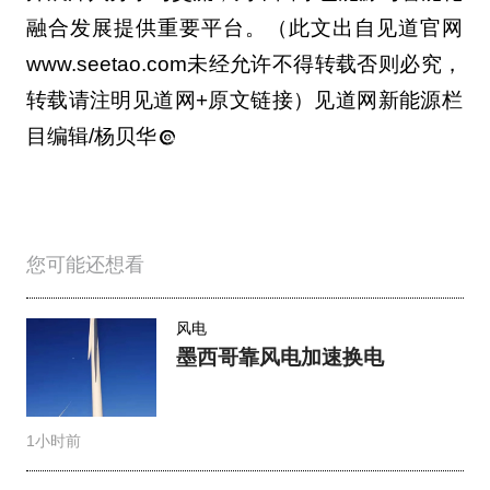
融合发展提供重要平台。（此文出自见道官网
www.seetao.com未经允许不得转载否则必究，
转载请注明见道网+原文链接）见道网新能源栏
目编辑/杨贝华
您可能还想看
风电
墨西哥靠风电加速换电
1小时前