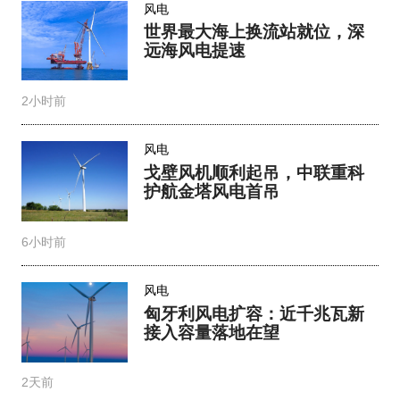
风电
世界最大海上换流站就位，深
远海风电提速
2小时前
风电
戈壁风机顺利起吊，中联重科
护航金塔风电首吊
6小时前
风电
匈牙利风电扩容：近千兆瓦新
接入容量落地在望
2天前