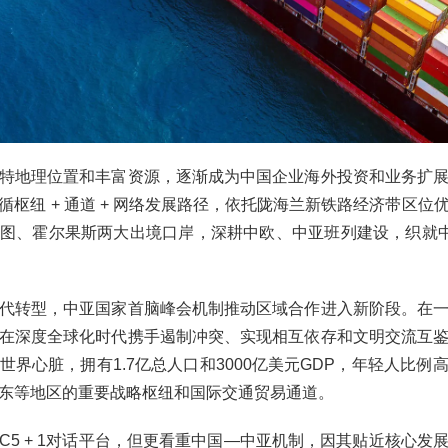
特地理位置和丰富资源，逐渐成为中国企业海外投资和业务扩
循枢纽 + 通道 + 网络发展路径，依托陇海兰新铁路经济带区位
图、霍尔果斯两大出境口岸，深耕中欧、中亚班列建设，织就中
代转型，中亚国家首脑峰会机制推动区域合作进入新阶段。在
在深度全球化时代携手遏制冲突、实现相互依存和文明交流互
世界心脏，拥有1.7亿总人口和3000亿美元GDP，年轻人比例
东等地区的重要战略枢纽和国际交通贸易通道。
C5 + 1对话平台，但更看重中国—中亚机制，因其贴近核心发