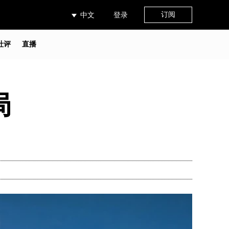
订阅
中文
登录
社评
直播
局