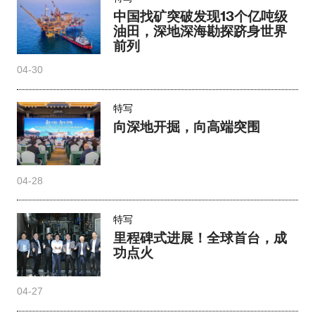
中国找矿突破发现13个亿吨级
油田，深地深海勘探跻身世界
前列
04-30
特写
向深地开掘，向高端突围
04-28
特写
里程碑式进展！全球首台，成
功点火
04-27