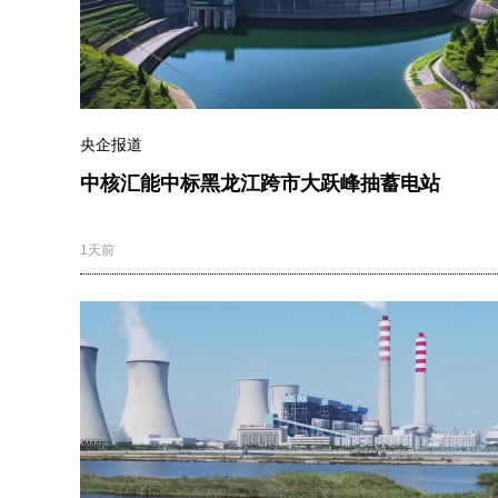
央企报道
中核汇能中标黑龙江跨市大跃峰抽蓄电站
1天前