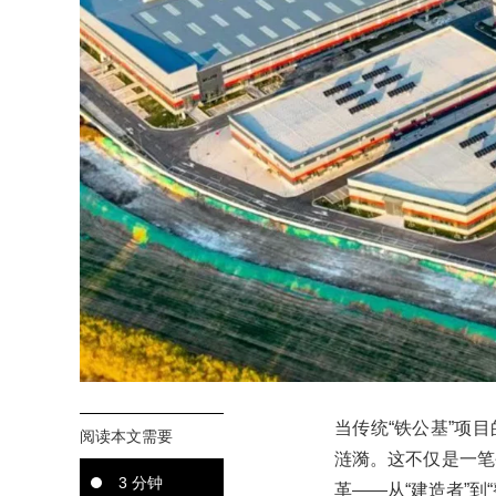
当传统“铁公基”项
阅读本文需要
涟漪。这不仅是一笔
3 分钟
革——从“建造者”到