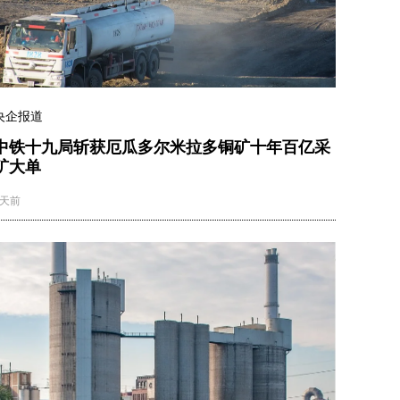
央企报道
中铁十九局斩获厄瓜多尔米拉多铜矿十年百亿采
矿大单
5天前